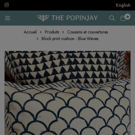
English
0
Accueil
Produits
Coussins et couvertures
Block print cushion - Blue Waves