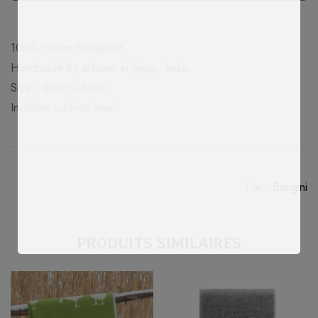
Quantité
100% cotton blockprint.
Handmade by artisans in Jaipur, India.
Size : 40cm x 40cm
Includes cushion insert
Par :
Bangini
PRODUITS SIMILAIRES