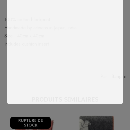
Quantité
100% cotton blockprint.
Handmade by artisans in Jaipur, India.
Size : 40cm x 40cm
Includes cushion insert
Par :
Bangini
PRODUITS SIMILAIRES
RUPTURE
DE
STOCK