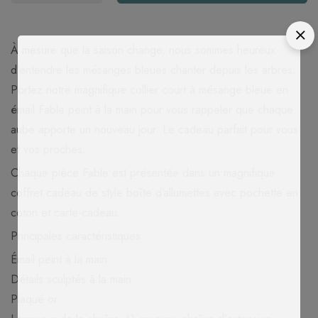
À mesure que la saison change, nous sommes heureux
d’entendre les mésanges bleues chanter depuis les arbres.
Portez notre magnifique collier court à mésange bleue en
émail Fable peint à la main pour vous rappeler que chaque
aube apporte un nouveau jour. Le cadeau parfait pour vous
et vos proches.
Chaque pièce Fable est présentée dans un magnifique
coffret cadeau de style boîte d’allumettes avec pochette en
coton et carte-cadeau.
Principales caractéristiques :
Émail peint à la main
Détails sculptés à la main
Plaqué or