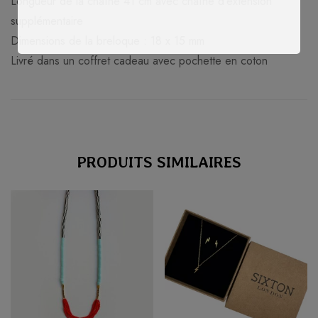
Longueur de la chaîne 41 cm avec chaîne d’extension
supplémentaire
Dimensions de la breloque : 18 x 15 mm
Livré dans un coffret cadeau avec pochette en coton
PRODUITS SIMILAIRES