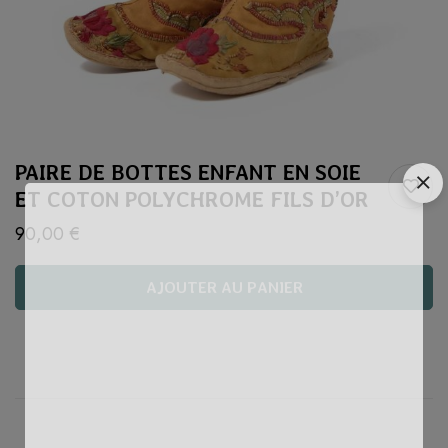
PAIRE DE BOTTES ENFANT EN SOIE
ET COTON POLYCHROME FILS D’OR
90,00
€
AJOUTER AU PANIER
Quantité