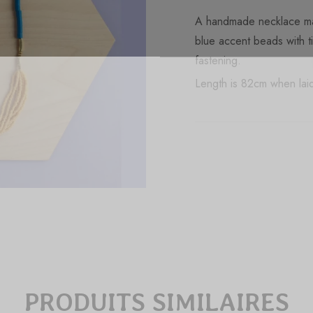
A handmade necklace mad
blue accent beads with t
fastening.
Length is 82cm when laid 
PRODUITS SIMILAIRES