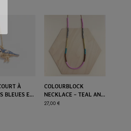
COURT À
COLOURBLOCK
S BLEUES EN
NECKLACE – TEAL AND
BLE
GRAPE
27,00
€