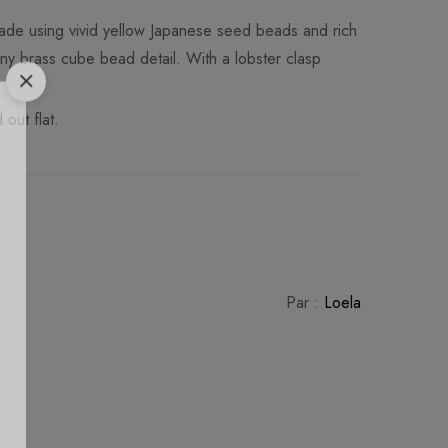
e using vivid yellow Japanese seed beads and rich
iny brass cube bead detail. With a lobster clasp
out flat.
Par :
Loela